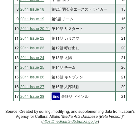
8
2011 Issue 18
第8話 羽石高エースストライカー
15
9
2011 Issue 19
第9話 チーム
16
10
2011 Issue 20-21
第10話 リスタート
20
11
2011 Issue 22
第11話 カリスマ
21
12
2011 Issue 23
第12話 呼び出し
20
13
2011 Issue 24
第13話 太陽
21
14
2011 Issue 25
第14話 チーム
20
15
2011 Issue 26
第15話 キャプテン
21
16
2011 Issue 27
第16話 入部試験
20
17
2011 Issue 28
End
最終話 ドイソル
21
Source: Created by editing, modifying, and supplementing data from Japan's
Agency for Cultural Affairs
"Media Arts Database (Beta Version)"
(
https://mediaarts-db.bunka.go.jp/
)