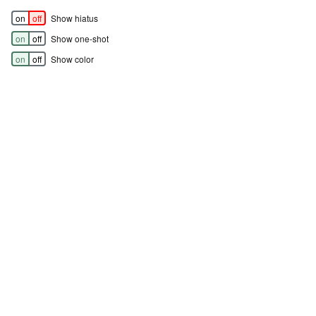
on
off
Show hiatus
on
off
Show one-shot
on
off
Show color