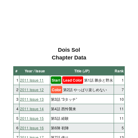
Dois Sol
Chapter Data
#
Year / Issue
Title (JP)
Rank
1
2011 Issue 11
Start
Lead Color
第1話 勝歩と野永
1
2
2011 Issue 12
Color
第2話 やっぱり楽しめない
7
3
2011 Issue 13
第3話 “3タッチ”
10
4
2011 Issue 14
第4話 西怜襲来
11
5
2011 Issue 15
第5話 経験
11
6
2011 Issue 16
第6陣 初陣
5
7
2011 Issue 17
第7話 借り
13