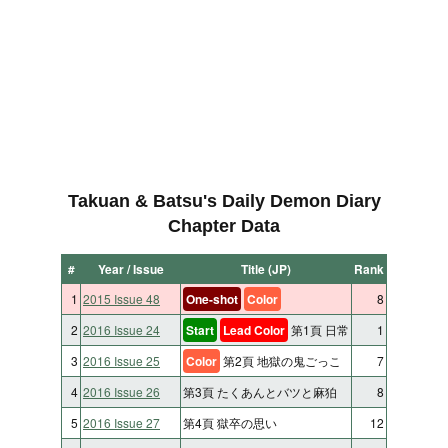
Takuan & Batsu's Daily Demon Diary
Chapter Data
#
Year / Issue
Title (JP)
Rank
1
2015 Issue 48
One-shot
Color
8
2
2016 Issue 24
Start
Lead Color
第1頁 日常
1
3
2016 Issue 25
Color
第2頁 地獄の鬼ごっこ
7
4
2016 Issue 26
第3頁 たくあんとバツと麻狛
8
5
2016 Issue 27
第4頁 獄卒の思い
12