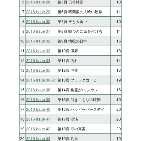
6
2016 Issue 28
第5頁 日常特訓
13
7
2016 Issue 29
第6頁 暗闇坂の人喰い屋敷
11
8
2016 Issue 30
第7頁 王と大食い
10
9
2016 Issue 31
第8頁 嘘つきに気を付けろ
14
10
2016 Issue 32
第9頁 地獄の日常
15
11
2016 Issue 33
第10頁 潔癖
18
12
2016 Issue 34
第11頁 汚れ
14
13
2016 Issue 35
第12頁 浄化
13
14
2016 Issue 36-37
第13頁 ブラックコーヒー
19
15
2016 Issue 38
第14頁 幽霊がいっぱい
16
16
2016 Issue 39
第15頁 引きこもりの時間
19
17
2016 Issue 40
第16頁 ハッピーバースデイ
20
18
2016 Issue 41
第17頁 混沌
20
19
2016 Issue 42
第18頁 罪の真実
20
20
2016 Issue 43
第19頁 判血
19