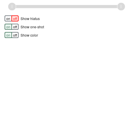
on
off
Show hiatus
on
off
Show one-shot
on
off
Show color