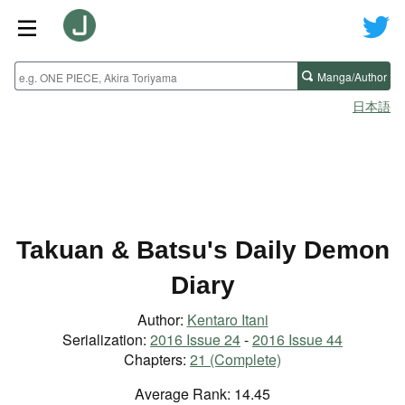
Manga/Author
日本語
Takuan & Batsu's Daily Demon
Diary
Author:
Kentaro Itani
Serialization:
2016 Issue 24
-
2016 Issue 44
Chapters:
21 (Complete)
Average Rank: 14.45