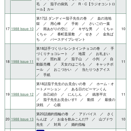
毛 ／ 茄子の病気 ／ R・C【ラジオコントロ
ール】カー
第17話 ダンディー茄子先生の巻 ／ 血の池地
獄 ／ 用心棒 ／ 手術 ／ さいごの一葉
17
1988 Issue 10
／ 雨あがりの空に ／ キザな男 ／ くちゃ
10
くちゃ ／ 番町皿屋敷 ／ せき ／ 金魚ば
ち ／ バースデイプレゼント
第18話手づくりバレンタインチョコの巻 ／ 手
づくりチョコレート ／ 地震 ／ お礼まい
り ／ 照れ屋 ／ 茄子山 ／ 小判 ／ 自
18
1988 Issue 11
11
動販売機 ／ 天女のはごろも ／ キャッチボ
ール ／ おこづかい ／ 当たりつきアイス
／ 手紙
第18話茄子先生のお見合いの巻 ／ ホーム・オ
ートメーション ／ ある日のピーマンくん
19
1988 Issue 12
／ 自己紹介 ／ にんしん ／ 銭形平次
11
／ 茄子先生お見合いす!! ／ 動揺 ／ 最後の
決戦 ／ 心眼
第20話婚約指輪の巻 ／ アドバイス ／ さく
20
1988 Issue 13
らんぼ ／ お金を飲みこんだ!? ／ 山ブドウ
10
先生 ／ 対局 ／ 婚約指輪