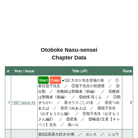
Otoboke Nasu-sensei
Chapter Data
#
Year / Issue
Title (JP)
Rank
Start
Color
●1話 大ボケ先生登場の巻 ／ ①
新任茄子先生 ／ ②茄子先生の初授業 ／ ③
出勤 ／ ④教師は聖職者《前編》 ／ ⑤教師
は聖職者《後編》 ／ ⑥純情 苺くん ／ ⑦聞
1
1987 Issue 44
きちがい ／ ⑧ガラスごしの女 ／ ⑨見つめ
2
あえば ／ ⑨見つめあえば ／ ⑩茄子先生
《おすもうさん編》 ／ ⑪茄子先生《おすもう
さん編2》 ／ ⑫星座 ／ ⑬極道!!玉菜【キャ
ベツ】先生 ／ ⑭ハエ
第2話高原大好き!の巻 ／ センス ／ ショウ