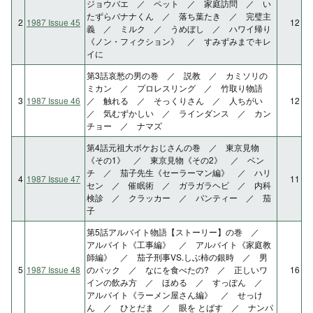
ジョウバエ ／ ペット ／ 家庭訪問 ／ い
たずらバナナくん ／ 落ち葉たき ／ 完璧主
2
1987 Issue 45
12
義 ／ ミルク ／ うめぼし ／ ハワイ帰り
《ノン・フィクション》 ／ すみずみまでキレ
イに
第3話哀愁の男の巻 ／ 説教 ／ カミソリの
ミカン ／ プロレスリング ／ 竹取り物語
3
1987 Issue 46
／ 触れる ／ そっくりさん ／ 人ちがい
12
／ 気むずかしい ／ ラインダンス ／ カン
チョー ／ ナマズ
第4話元祖大ボケおじさんの巻 ／ 東京見物
《その1》 ／ 東京見物《その2》 ／ ベン
チ ／ 茄子先生《セーラーマン編》 ／ ハリ
4
1987 Issue 47
11
セン ／ 催眠術 ／ ガラガラヘビ ／ 内科
検診 ／ クラッカー ／ パンティー ／ 茄
子
第5話アルバイト物語【ストーリー】の巻 ／
アルバイト《工事編》 ／ アルバイト《家庭教
師編》 ／ 茄子刑事VS.しぶ柿の銀時 ／ 男
5
1987 Issue 48
のパック ／ なにを食べたの? ／ 正しいワ
16
インの飲み方 ／ ほめる ／ すっぽん ／
アルバイト《ラーメン屋さん編》 ／ せっけ
ん ／ ひとだま ／ 眼を とばす ／ ナンパ