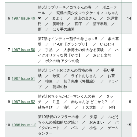
第6話ラブリーキノコちゃんの巻 ／ ポニーテ
ール ／ 究極の美少女マツタケ・キノコちゃん
6
1987 Issue 49
❤ ／ まよう ／ 遠山の金さん ／ 水戸黄
14
門 ／ 腕時計 ／ 官庁 ／ 茄子料理 ／
雨 ／ はり手の練習
第7話はインディー茄子の巻じゃ～!! ／ 象の墓
場 ／ F1-GP【グランプリ】 ／ いねむり
7
1987 Issue 50
／ 手品 ／ 人参博士の偉大なる実験 ／ ハ
16
イクオリティな男【やつ】 ／ おどし文句
／ ボクの物 アタシの物
第8話 ライトおじさんの恐怖の巻 ／ 長い手
紙 ／ 散髪 ／ ライトおじさん ／ お茶
8
1987 Issue 51
7
／ 検便 ／ 茄子先生《将棋編》 ／ ドライ
ブ ／ 芸術の秋
第9話おちゃらかピーマンくんの巻 ／ タッ
9
1987 Issue 52
チ ／ 注意 ／ 赤ちゃんは どこから? ／
9
砂あそび ／ 流行 ／ ナス太郎 ／ 下痢
第10話愛のマフラーの巻 ／ 失恋 ／ ぶどう
ちゃんの感動的な夕焼け ／ おみまい ／ バ
10
1988 Issue 1-2
15
イクのシート ／ バス ／ 小包 ／ ゲーム
センター