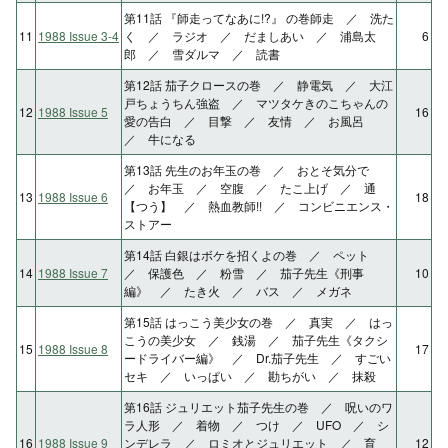
第11話 『師走ってなあに!?』 の巻師走 ／ 洗た
11
1988 Issue 3-4
く ／ ラジオ ／ だましあい ／ 浦島太
6
郎 ／ 雪ダルマ ／ 読書
第12話 茄子クロースの巻 ／ 静電気 ／ 大江
戸ちょうちん強盗 ／ マツタケきのこちゃんの
12
1988 Issue 5
16
愛の告白 ／ 目撃 ／ 友情 ／ お風呂
／ 牛になる
第13話 先生のお年玉の巻 ／ おとそ気分で
／ お年玉 ／ 空腹 ／ たこ上げ ／ 通
13
1988 Issue 6
18
【つう】 ／ 熱血教師!! ／ コンビニエンス・
ストアー
第14話 白銀はボケを招くよの巻 ／ ペット
14
1988 Issue 7
／ 保護色 ／ 粉雪 ／ 茄子先生《刑事
10
編》 ／ たき火 ／ バス ／ メガネ
第15話 はっこう美少女の巻 ／ 真実 ／ はっ
こうの美少女 ／ 銭湯 ／ 茄子先生《タクシ
15
1988 Issue 8
17
ードライバー編》 ／ Dr.茄子先生 ／ すごい
セキ ／ いっぱい ／ 勘ちがい ／ 抹殺
第16話 ジュリエット茄子先生の巻 ／ 呪いのワ
ラ人形 ／ 着物 ／ つけ ／ UFO ／ シ
16
1988 Issue 9
ンデレラ ／ ロミオとジュリエット ／ 育
12