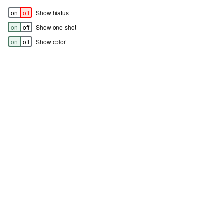
on
off
Show hiatus
on
off
Show one-shot
on
off
Show color