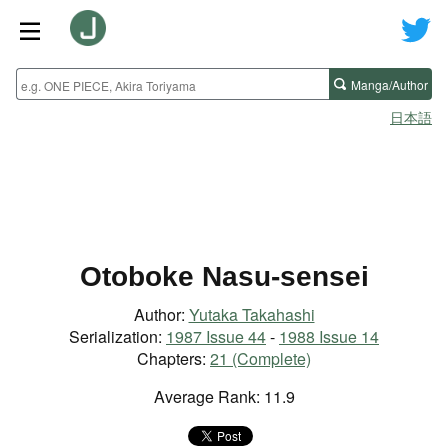
Manga/Author
日本語
Otoboke Nasu-sensei
Author:
Yutaka Takahashi
Serialization:
1987 Issue 44
-
1988 Issue 14
Chapters:
21 (Complete)
Average Rank: 11.9