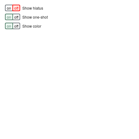
on
off
Show hiatus
on
off
Show one-shot
on
off
Show color