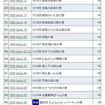
21
1996 Issue 15
その21 妖怪大戦争の巻
10
22
1996 Issue 16
その22 合戦の結末の巻
10
23
1996 Issue 17
その23 妖怪のいた谷の巻
14
24
1996 Issue 18
その24 絶体絶命の夜の巻
16
25
1996 Issue 19
その25 妖怪たちの住み処の巻
11
26
1996 Issue 20
その26 対戦の巻
13
27
1996 Issue 21
その27 対決 風の谷の巻
14
28
1996 Issue 22-23
その28 水中での決戦の巻
13
29
1996 Issue 24
その29 かあさんの懺悔の巻
18
30
1996 Issue 25
その30 母と子の絆の巻
15
31
1996 Issue 26
その31 卵を食ったの巻
18
32
1996 Issue 27
その32 宇宙の掟の巻
19
33
1996 Issue 28
その33 ひとつだけの命の巻
19
34
1996 Issue 29
その34 水素爆弾ぼーんの巻
19
35
1996 Issue 30
End
最終回 さよならカッパーマンの巻
19