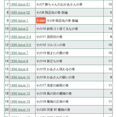
7
1995 Issue 51
その7 舞ちゃんのおかあさんの巻
10
8
1995 Issue 52
その8 我忌虫の巻 前編
5
9
1996 Issue 1
Color
その9 我忌虫の巻 後編
2
10
1996 Issue 2
その10 妖怪ゴミ捨てるなの巻
14
11
1996 Issue 3-4
その11 泥田坊の巻
8
12
1996 Issue 5-6
その12 ゴルゴンの巻
10
13
1996 Issue 7
その13 猫またの愛の巻
15
14
1996 Issue 8
その14 旅立ちの巻
11
15
1996 Issue 9
その15 かあさん現わるの巻
10
16
1996 Issue 10
その16 かあさんの願いの巻
8
17
1996 Issue 11
その17 清彦の秘密の巻
11
18
1996 Issue 12
その18 風の谷の魔物の巻
7
19
1996 Issue 13
その19 魔物の正体の巻
11
20
1996 Issue 14
その20 河童 対 魔物の巻
15