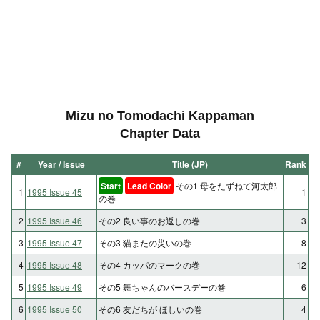
Mizu no Tomodachi Kappaman
Chapter Data
#
Year / Issue
Title (JP)
Rank
Start
Lead Color
その1 母をたずねて河太郎
1
1995 Issue 45
1
の巻
2
1995 Issue 46
その2 良い事のお返しの巻
3
3
1995 Issue 47
その3 猫またの災いの巻
8
4
1995 Issue 48
その4 カッパのマークの巻
12
5
1995 Issue 49
その5 舞ちゃんのバースデーの巻
6
6
1995 Issue 50
その6 友だちが ほしいの巻
4