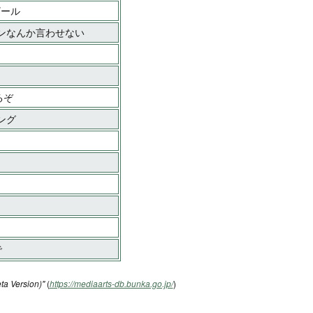
ザール
オンなんか言わせない
るぞ
ング
」
1
で
ta Version)"
(
https://mediaarts-db.bunka.go.jp/
)