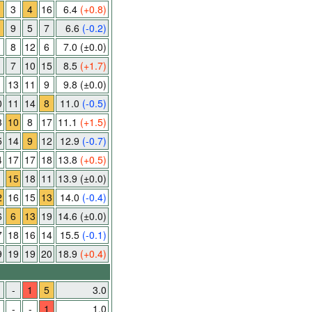
3
4
16
6.4
(+0.8)
9
5
7
6.6
(-0.2)
8
12
6
7.0
(±0.0)
7
10
15
8.5
(+1.7)
13
11
9
9.8
(±0.0)
0
11
14
8
11.0
(-0.5)
3
10
8
17
11.1
(+1.5)
5
14
9
12
12.9
(-0.7)
4
17
17
18
13.8
(+0.5)
1
15
18
11
13.9
(±0.0)
2
16
15
13
14.0
(-0.4)
6
6
13
19
14.6
(±0.0)
7
18
16
14
15.5
(-0.1)
9
19
19
20
18.9
(+0.4)
-
1
5
3.0
-
-
1
1.0