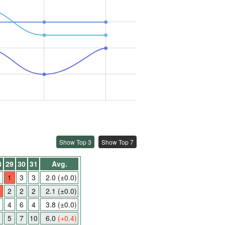
Show Top 3
Show Top 7
8
29
30
31
Avg.
1
3
3
2.0
(±0.0)
2
2
2
2.1
(±0.0)
4
6
4
3.8
(±0.0)
5
7
10
6.0
(+0.4)