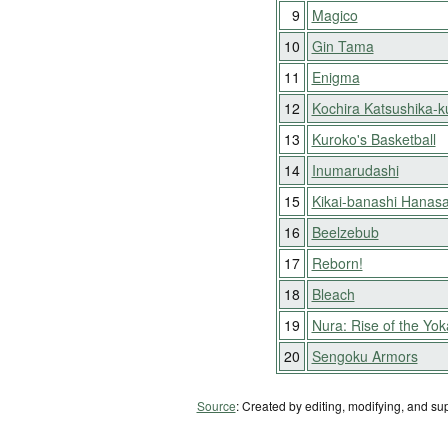
9
Magico
10
Gin Tama
11
Enigma
12
Kochira Katsushika-
13
Kuroko's Basketball
14
Inumarudashi
15
Kikai-banashi Hanasa
16
Beelzebub
17
Reborn!
18
Bleach
19
Nura: Rise of the Yok
20
Sengoku Armors
Source
: Created by editing, modifying, and su