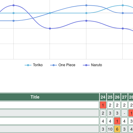
Toriko
One Piece
Naruto
Title
24
25
26
27
2
1
2
2
2
2
2
3
3
-
1
4
4
1
4
3
3
10
6
3
4