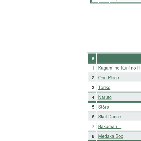
#
1
Kagami no Kuni no H
2
One Piece
3
Toriko
4
Naruto
5
St&rs
6
Sket Dance
7
Bakuman。
8
Medaka Box