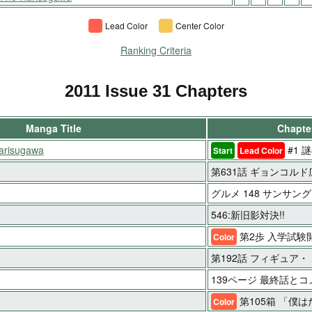
Lead Color
Center Color
Ranking Criteria
2011 Issue 31 Chapters
Manga Title
Chapter
arisugawa
#1 
Start
Lead Color
第631話 ギョンコルド
グルメ 148 サンサング
546:新旧影対決!!
第2歩 入学試験
Color
第192話 フィギュア
139ページ 最終話と
第105箱 「僕
Color