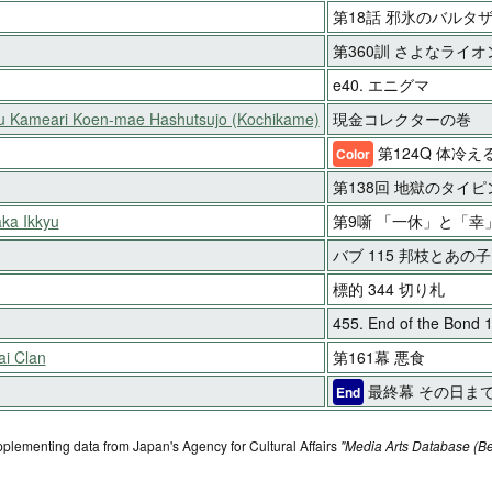
第18話 邪氷のバルタ
第360訓 さよなライ
e40. エニグマ
ku Kameari Koen-mae Hashutsujo (Kochikame)
現金コレクターの巻
第124Q 体冷え
Color
第138回 地獄のタイピ
ka Ikkyu
第9噺 「一休」と「幸
バブ 115 邦枝とあの子
標的 344 切り札
455. End of the Bond 
ai Clan
第161幕 悪食
最終幕 その日ま
End
pplementing data from Japan's Agency for Cultural Affairs
"Media Arts Database (Be