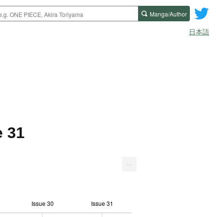
Manga/Author
日本語
e 31
...
Issue 30
Issue 31