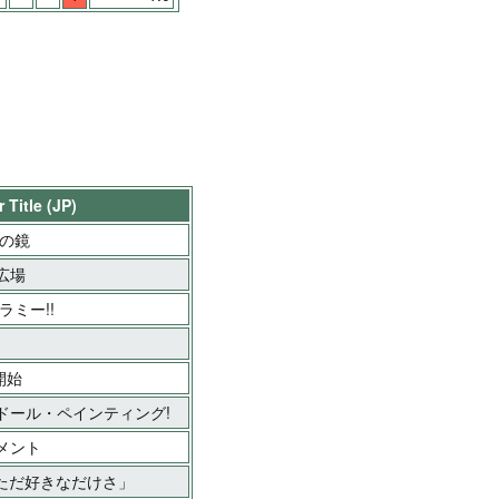
 Title (JP)
謎の鏡
広場
ラミー!!
開始
・ドール・ペインティング!
コメント
はただ好きなだけさ」