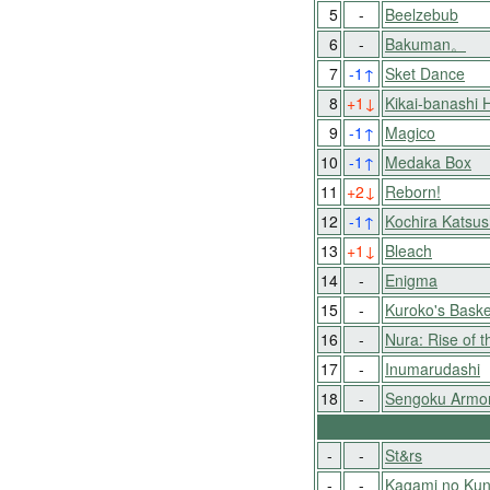
5
-
Beelzebub
6
-
Bakuman。
7
-1
↑
Sket Dance
8
+1
↓
Kikai-banashi 
9
-1
↑
Magico
10
-1
↑
Medaka Box
11
+2
↓
Reborn!
12
-1
↑
Kochira Katsu
13
+1
↓
Bleach
14
-
Enigma
15
-
Kuroko's Baske
16
-
Nura: Rise of t
17
-
Inumarudashi
18
-
Sengoku Armo
-
-
St&rs
-
-
Kagami no Kun