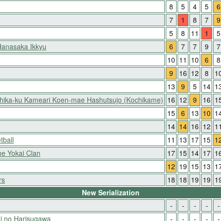
8
5
4
5
6
7
1
8
7
9
5
8
11
1
5
Hanasaka Ikkyu
6
7
7
9
7
10
11
10
6
8
9
16
12
8
1
13
9
5
14
1
shika-ku Kameari Koen-mae Hashutsujo (Kochikame)
16
12
9
16
1
15
6
13
10
1
14
14
16
12
1
tball
11
13
17
15
1
he Yokai Clan
17
15
14
17
1
12
19
15
13
1
rs
18
18
19
19
1
New Serialization
-
-
-
-
-
i no Harisugawa
-
-
-
-
-