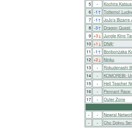
5
-
Kochira Katsu
6
-1
↑
Tottemo! Luck
7
-1
↑
JoJo's Bizarre
8
-3
↑
Dragon Quest: 
9
+3
↓
Jungle King Ta
10
+1
↓
DNA²
11
-1
↑
Bonbonzaka K
12
+2
↓
Ninku
13
-
Rokudenashi B
14
-
KOMOREBI: Und
15
-
Hell Teacher 
16
-
Pennant Race: 
17
-
Outer Zone
-
-
Newral Network
-
-
Cho Dokyu Sen