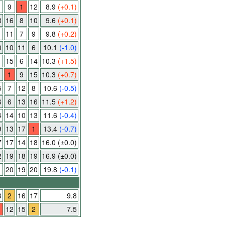
9
1
12
8.9
(+0.1)
8
16
8
10
9.6
(+0.1)
1
11
7
9
9.8
(+0.2)
0
10
11
6
10.1
(-1.0)
15
6
14
10.3
(+1.5)
1
9
15
10.3
(+0.7)
5
7
12
8
10.6
(-0.5)
6
6
13
16
11.5
(+1.2)
4
14
10
13
11.6
(-0.4)
9
13
17
1
13.4
(-0.7)
7
17
14
18
16.0
(±0.0)
2
19
18
19
16.9
(±0.0)
1
20
19
20
19.8
(-0.1)
3
2
16
17
9.8
12
15
2
7.5