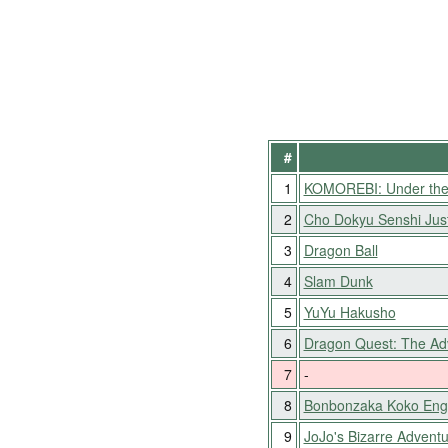
#
1
KOMOREBI: Under the
2
Cho Dokyu Senshi Just
3
Dragon Ball
4
Slam Dunk
5
YuYu Hakusho
6
Dragon Quest: The Adv
7
-
8
Bonbonzaka Koko Eng
9
JoJo's Bizarre Advent