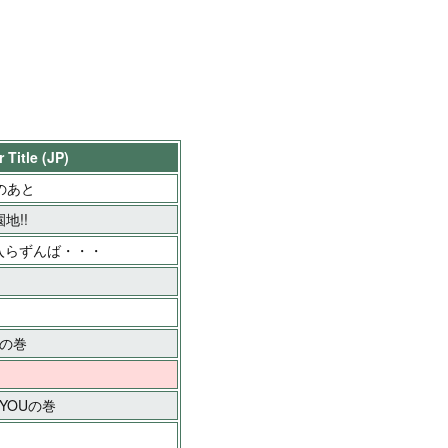
 Title (JP)
のあと
園地!!
入らずんば・・・
!の巻
K YOUの巻