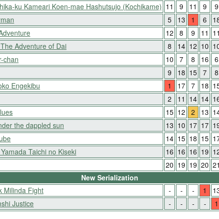
shika-ku Kameari Koen-mae Hashutsujo (Kochikame)
11
9
11
9
9
yman
5
13
1
6
1
 Adventure
12
8
9
11
1
The Adventure of Dai
8
14
12
10
1
r-chan
10
7
8
16
6
9
18
15
7
8
oko Engekibu
1
17
7
18
1
2
11
14
14
1
lues
15
12
2
13
1
er the dappled sun
13
10
17
17
1
Nube
14
15
18
15
1
Yamada Taichi no Kiseki
16
16
16
19
1
20
19
19
20
2
New Serialization
 Milinda Fight
-
-
-
1
1
shi Justice
-
-
-
-
1