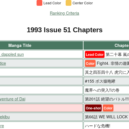
Lead Color
Center Color
Ranking Criteria
1993 Issue 51 Chapters
Manga Title
Chapter
 dappled sun
第二十幕 嵐
Lead Color
ice
Fight4. 非情の遊
Color
其之四百四十八 虎穴に
#155 ボス猿咆哮
魔界への突入!!の巻
enture of Dai
第201話 絶望のバトル!!
One-shot
Color
ekibu
第66話 WE WILL LOC
ure
ハードな危機!