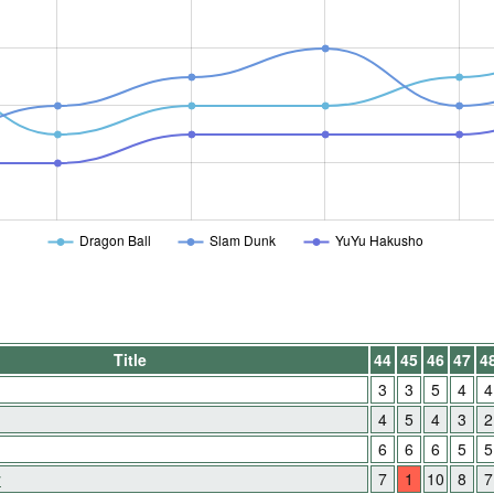
Dragon Ball
Slam Dunk
YuYu Hakusho
Title
44
45
46
47
4
3
3
5
4
4
4
5
4
3
2
6
6
6
5
5
y
7
1
10
8
7