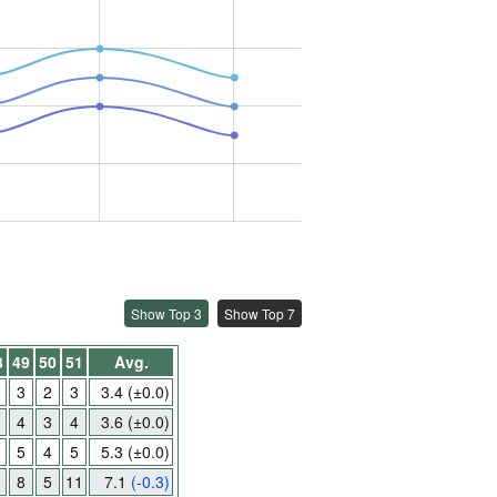
Show Top 3
Show Top 7
8
49
50
51
Avg.
3
2
3
3.4
(±0.0)
4
3
4
3.6
(±0.0)
5
4
5
5.3
(±0.0)
8
5
11
7.1
(-0.3)