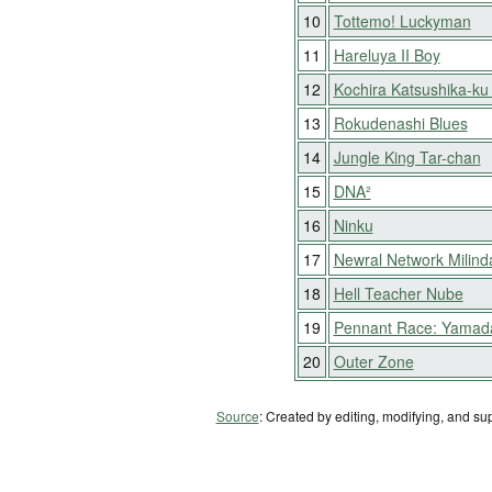
10
Tottemo! Luckyman
11
Hareluya II Boy
12
Kochira Katsushika-k
13
Rokudenashi Blues
14
Jungle King Tar-chan
15
DNA²
16
Ninku
17
Newral Network Milind
18
Hell Teacher Nube
19
Pennant Race: Yamada 
20
Outer Zone
Source
: Created by editing, modifying, and su