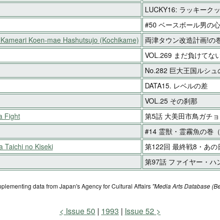
LUCKY16: ラッキー
#50 ベースボール男の
u Kameari Koen-mae Hashutsujo (Kochikame)
両津タウン改造計画!の
VOL.269 まだ負けてな
No.282 巨大王国ルシ
DATA15. レベルの差
VOL.25 その刹那
a Fight
第5話 大美田市鳥ガチ
#14 霊獣・霊霧魚の巻
Taichi no Kiseki
第122回 最終戦8・あ
第97話 ファイヤー・ハ
pplementing data from Japan's Agency for Cultural Affairs
"Media Arts Database (Be
Issue 50
1993
Issue 52