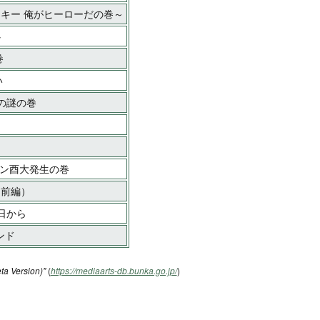
クッキー 俺がヒーローだの巻～
心
巻
い
ュの謎の巻
ョン酉大発生の巻
（前編）
の日から
ンド
ta Version)"
(
https://mediaarts-db.bunka.go.jp/
)