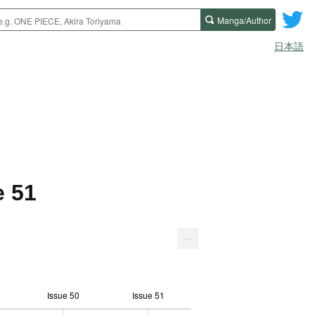
Manga/Author
日本語
e 51
...
Issue 50
Issue 51