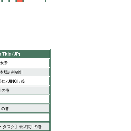
 Title (JP)
桜木君
本場の神龍!!
弟仁<JINGI>義
!の巻
者の巻
タスク】最終闘!!の巻