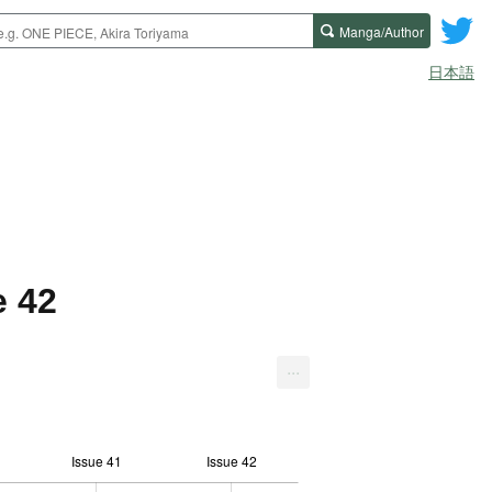
Manga/Author
日本語
e 42
...
Issue 41
Issue 42