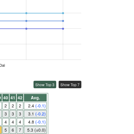
Dai
Show Top 3
Show Top 7
9
40
41
42
Avg.
2
2
2
2.4
(-0.1)
3
3
3
3.1
(-0.2)
4
4
4
4.8
(-0.1)
5
6
7
5.3
(±0.0)