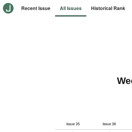
Recent Issue
All Issues
Historical Rank
We
Issue 35
Issue 36
10
-2
-1
-4
0
1
3
5