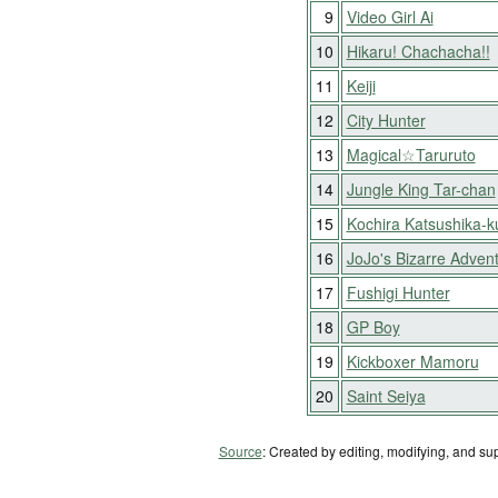
9
Video Girl Ai
10
Hikaru! Chachacha!!
11
Keiji
12
City Hunter
13
Magical☆Taruruto
14
Jungle King Tar-chan
15
Kochira Katsushika-
16
JoJo's Bizarre Adven
17
Fushigi Hunter
18
GP Boy
19
Kickboxer Mamoru
20
Saint Seiya
Source
: Created by editing, modifying, and su