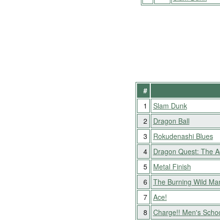
#
1
Slam Dunk
2
Dragon Ball
3
Rokudenashi Blues
4
Dragon Quest: The Ad
5
Metal Finish
6
The Burning Wild Ma
7
Ace!
8
Charge!! Men's Scho