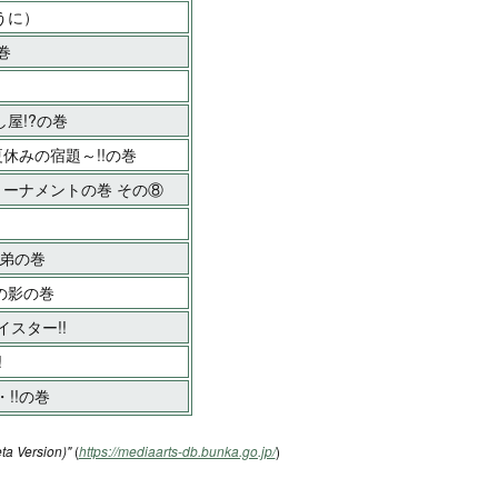
ように）
巻
屋!?の巻
夏休みの宿題～!!の巻
ントーナメントの巻 その⑧
兄弟の巻
の影の巻
イスター!!
!
!!の巻
ta Version)"
(
https://mediaarts-db.bunka.go.jp/
)