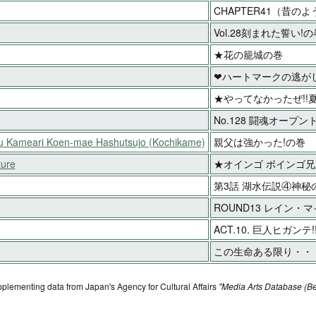
CHAPTER41（昔の
Vol.28刻まれた誓い!の
★花の籠城の巻
❤ハートマークの逃がし
★やってなかったぜ!!
No.128 闘魂オープ
ku Kameari Koen-mae Hashutsujo (Kochikame)
親父は強かった!の巻
ture
★オインゴ ボインゴ
第3話 湖水伝説④神秘
ROUND13 レイン・マ
ACT.10. 巨人ヒガンテ!
この生命ある限り・・・
pplementing data from Japan's Agency for Cultural Affairs
"Media Arts Database (Be