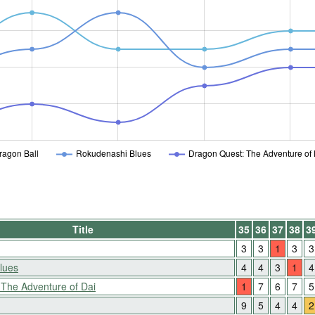
ragon Ball
Rokudenashi Blues
Dragon Quest: The Adventure of 
Title
35
36
37
38
3
3
3
1
3
3
lues
4
4
3
1
4
The Adventure of Dai
1
7
6
7
5
9
5
4
4
2