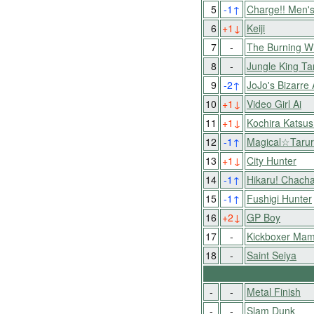
5
-1
↑
Charge!! Men's
6
+1
↓
Keiji
7
-
The Burning W
8
-
Jungle King Ta
9
-2
↑
JoJo's Bizarre
10
+1
↓
Video Girl Ai
11
+1
↓
Kochira Katsu
12
-1
↑
Magical☆Tarur
13
+1
↓
City Hunter
14
-1
↑
Hikaru! Chacha
15
-1
↑
Fushigi Hunter
16
+2
↓
GP Boy
17
-
Kickboxer Ma
18
-
Saint Seiya
-
-
Metal Finish
-
-
Slam Dunk