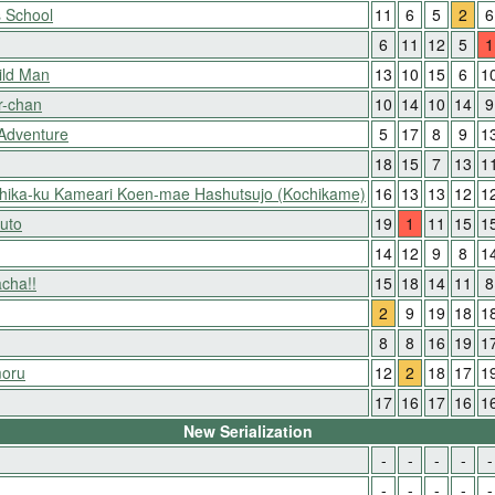
 School
11
6
5
2
6
6
11
12
5
1
ild Man
13
10
15
6
1
r-chan
10
14
10
14
9
 Adventure
5
17
8
9
1
18
15
7
13
1
shika-ku Kameari Koen-mae Hashutsujo (Kochikame)
16
13
13
12
1
uto
19
1
11
15
1
14
12
9
8
1
cha!!
15
18
14
11
8
2
9
19
18
1
8
8
16
19
1
moru
12
2
18
17
1
17
16
17
16
1
New Serialization
-
-
-
-
-
-
-
-
-
-