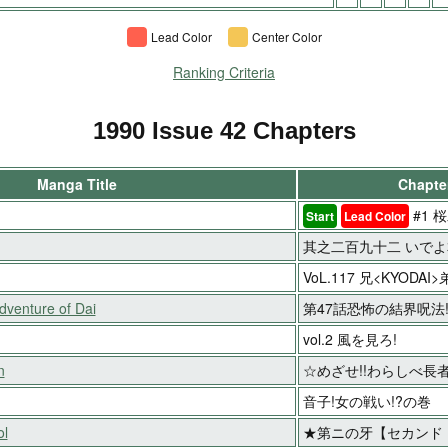
Lead Color
Center Color
Ranking Criteria
1990 Issue 42 Chapters
Manga Title
Chapter
#1 
Start
Lead Color
其之二百九十二 いでよ
VoL.117 兄<KYODAI>
venture of Dai
第47話恐怖の結界呪法!
vol.2 風を見ろ!
n
☆めざせ!!わらしべ長
音子!女の戦い!?の巻
ol
★第ニの牙【セカンド・