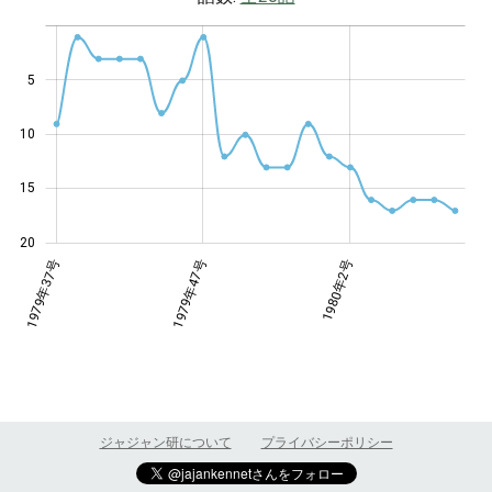
5
10
10
15
20
年46号
年52号
0年8号
1979年37号
1979年47号
1979年47号
1980年2号
ジャジャン研について
プライバシーポリシー