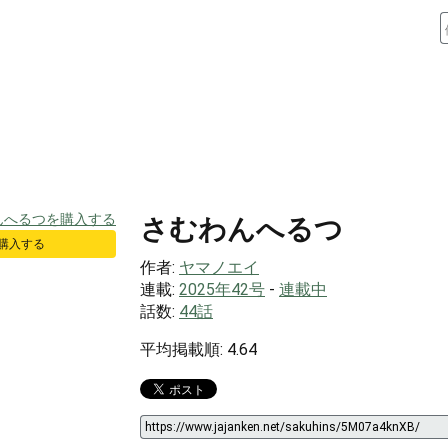
さむわんへるつ
で購入する
作者:
ヤマノエイ
連載:
2025年42号
-
連載中
話数:
44話
平均掲載順: 4.64