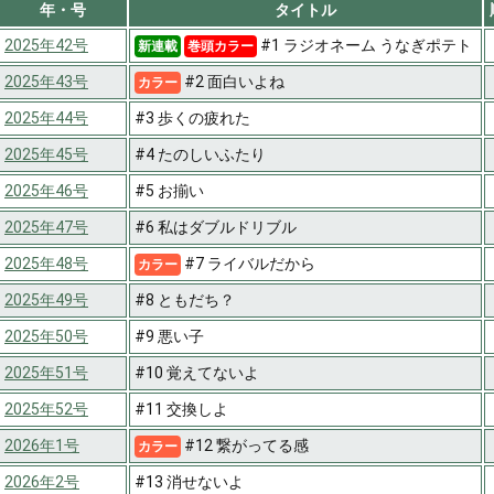
年・号
タイトル
2025年42号
#1 ラジオネーム うなぎポテト
新連載
巻頭カラー
2025年43号
#2 面白いよね
カラー
2025年44号
#3 歩くの疲れた
2025年45号
#4 たのしいふたり
2025年46号
#5 お揃い
2025年47号
#6 私はダブルドリブル
2025年48号
#7 ライバルだから
カラー
2025年49号
#8 ともだち？
2025年50号
#9 悪い子
2025年51号
#10 覚えてないよ
2025年52号
#11 交換しよ
2026年1号
#12 繋がってる感
カラー
2026年2号
#13 消せないよ