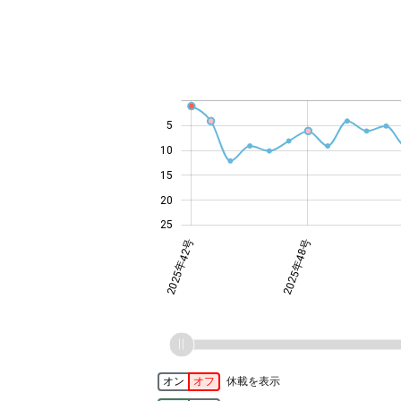
-10
14
12
30
-4
-2
-5
4
0
2
6
8
5
10
14
15
20
25
2025年42号
2025年48号
オン
オフ
休載を表示